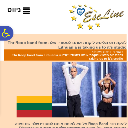
לתפריט
לתוכן
לתפריט
אתר
המרכזי
נגישות
ניווט
פ
להקת רופ מליטא לוקחת אותנו לסטודיו שלה Thr Roop band from
Lithuania is taking us to it's studio
סר
ראשי
>
חדשות News
>
להקת רופ מליטא לוקחת אותנו לסטודיו שלה Thr Roop band from Lithuania is
taking us to it's studio
נג
להקת רופ Roop Band מליטא לוקחת אותנו לסטודיו שלה שם נצפה