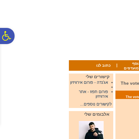
לתפריט
לתוכן
לתפריט
אתר
המרכזי
נגישות
פ
סר
וסף
|
כתוב לנו
מועדפים
נג
קישורים שלי
אג'נדה - פורום אירוויזיון
The vote of the Hung
פורום תפוז - אתר
אירוויזיון
לקישורים נוספים...
אלבומים שלי