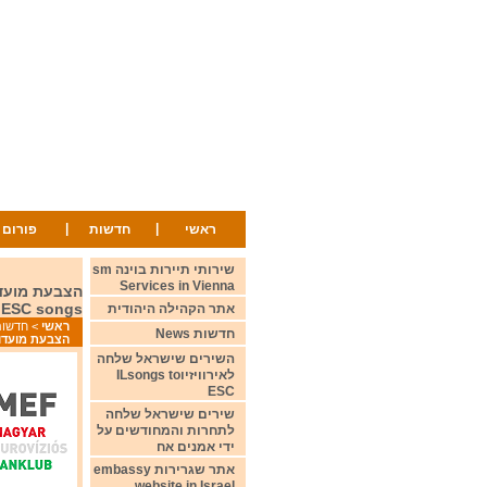
|
|
ראשי
חדשות
פורום
שירותי תיירות בוינה sm
Services in Vienna
r ESC songs
אתר הקהילה היהודית
ראשי
>
חדשות ws
חדשות News
הצבעת מועדון החובבים ההונגרי ל
השירים שישראל שלחה
לאירוויזיוILsongs to
ESC
שירים שישראל שלחה
לתחרות והמחודשים על
ידי אמנים אח
אתר שגרירות embassy
website in Israel