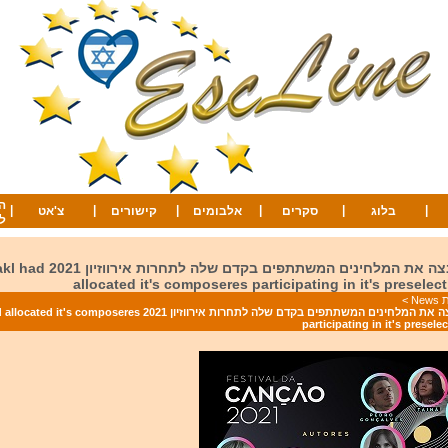
ה
|
|
|
|
|
|
בלוג
סקרים
אלבומים
קישורים
צ'אט
ל
פורטוגל שיבצה את המלחינים המשתתפים בקד
allocated it's composeres participating in it's preselec
Ne
>
פורטוגל שיבצה את המלחינים המשתתפים בקדם שלה לתחרות אירווזיון 2021 eres
participating in it's presele