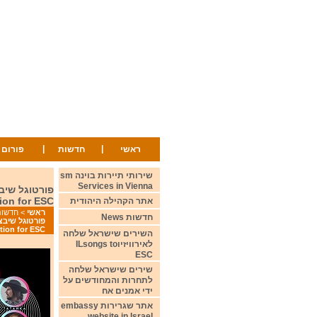
|
|
ראשי
חדשות
פורום
שירותי תיירות בוינה sm
Services in Vienna
tion for ESC
אתר הקהילה היהודית
ראשי
>
חדשות ws
חדשות News
ction for ESC
השירים שישראל שלחה
לאירוויזיוILsongs to
ESC
שירים שישראל שלחה
לתחרות והמחודשים על
ידי אמנים אח
אתר שגרירות embassy
website in Israel