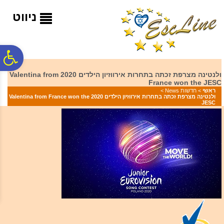
לתפריט
לתוכן
לתפריט
אתר
המרכזי
נגישות
ניווט
פ
ולנטינה מצרפת זכתה בתחרות אירווזיון הילדים 2020 Valentina from
France won the JESC
סר
ראשי
>
חדשות News
>
ולנטינה מצרפת זכתה בתחרות אירווזיון הילדים 2020 Valentina from France won the
JESC
נג