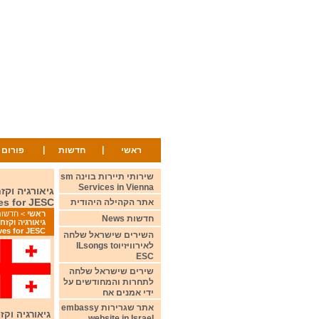
|
|
ראשי
חדשות
פורום
שירותי תיירות בוינה sm
Services in Vienna
es for JESC
אתר הקהילה היהודית
ראשי
>
חדשות ws
חדשות News
ves for JESC
השירים שישראל שלחה
לאירוויזיוILsongs to
ESC
שירים שישראל שלחה
לתחרות והמחודשים על
ידי אמנים אח
אתר שגרירות embassy
website in Israel