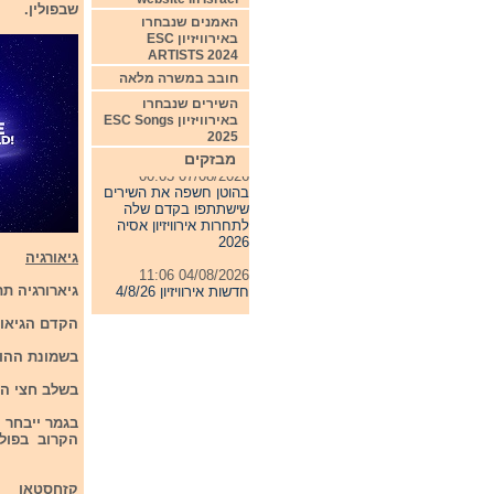
שבפולין.
האמנים שנבחרו
באירוויזיון ESC
ARTISTS 2024
חובב במשרה מלאה
השירים שנבחרו
באירוויזיון ESC Songs
2025
מבזקים
07/08/2026 00:05
בהוטן חשפה את השירים
שישתתפו בקדם שלה
לתחרות אירוויזיון אסיה
2026
גיאורגיה
04/08/2026 11:06
חדשות אירוויזיון 4/8/26
גיארורגיה תתח
31/07/2026 08:54
הקדם הגיאורגי יכלול 8 הופע
תחרות אירוויזיון 2027
בשמונת ההופעות ייבחרו 5 מתמודדים 
24/07/2026 19:32
חדשות אירוויזיון 24/7/26
בשלב חצי הגמר ייבחרו 3 מתמו
בגמר ייבחר ה
הקרוב בפולי
קזחסטאן