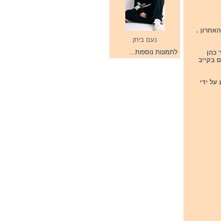
אחרון .
נעם ביתן
לתמונות נוספות...
ר כהן
ם בקייב
 על ידי