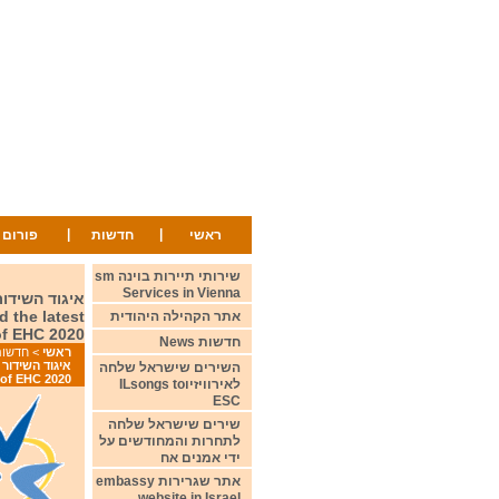
|
|
ראשי
חדשות
פורום
שירותי תיירות בוינה sm
Services in Vienna
איגוד השידו
d the latest
אתר הקהילה היהודית
of EHC 2020
חדשות News
ראשי
>
חדשות ws
השירים שישראל שלחה
e of EHC 2020
לאירוויזיוILsongs to
ESC
שירים שישראל שלחה
לתחרות והמחודשים על
ידי אמנים אח
אתר שגרירות embassy
website in Israel