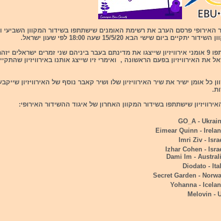
ר האירופי פרסם הערב את רשימת האומנים שישתתפו בשידור המקוון השביעי וה
 יתקיים ביום שישי הבא 15/5/20 שעה 18:00 לפי שעון ישראל.
בשידור ישתתפו 9 אומני אירוויזיון שייצגו את מדינתם בעבר ביניהם שני זמרים ישראלים יזה
 את האירוויזיון בפעם הראשונה , ואימרי זיו שייצג אותנו באירוויזיון שהתקיי
ן כל אומן ישיר את שיר האירוויזיון שלו ושיר קאבר נוסף של האירוויזיון שייקבע
ת.
אירוויזיון שישתתפו בשידור המקוון האחרון של איגוד ההשידור האירופי:
GO_A - Ukrain
Eimear Quinn - Irela
Imri Ziv - Isra
Izhar Cohen - Isra
Dami Im - Austral
Diodato - Ita
Secret Garden - Norw
Yohanna - Icela
Melovin - 