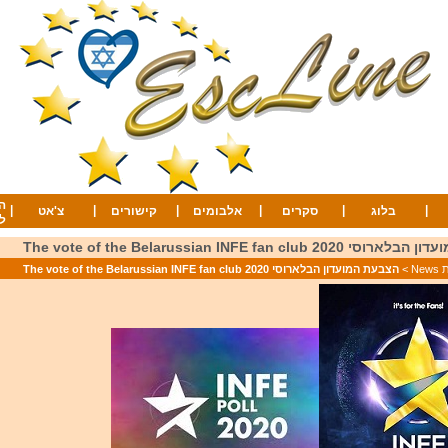
ה
|
|
|
|
|
|
בלוג
סקרים
אלבומים
קישורים
צ'אט
ל
The vote of the Belarussian INFE fan club 
Ne
>
הצבעת המועדון הבלארוסי The vote of the Belarussian INFE fan club 2020