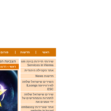
|
|
ראשי
חדשות
פורום
הצבעת המועדון הבלארוסי 2020
שירותי תיירות בוינה sm
Services in Vienna
ראשי
>
חדשות ws
אתר הקהילה היהודית
חדשות News
השירים שישראל שלחה
לאירוויזיוILsongs to
ESC
שירים שישראל שלחה
לתחרות והמחודשים על
ידי אמנים אח
אתר שגרירות embassy
website in Israel