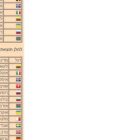
אי
אי
לי
או
רו
אז
להלן תוצאת הה
דגל
מדינ
ליטא
איטלי
איסל
שוויצ
רוסיה
בולגר
אזרבי
אוקר
מלטה
שבדי
נורבג
גרמנ