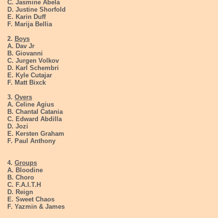
C. Jasmine Abela
D. Justine Shorfold
E. Karin Duff
F. Marija Bellia
2.
Boys
A. Dav Jr
B. Giovanni
C. Jurgen Volkov
D. Karl Schembri
E. Kyle Cutajar
F. Matt Bixck
3.
Overs
A. Celine Agius
B. Chantal Catania
C. Edward Abdilla
D. Jozi
E. Kersten Graham
F. Paul Anthony
4.
Groups
A. Bloodine
B. Choro
C. F.A.I.T.H
D. Reign
E. Sweet Chaos
F. Yazmin & James