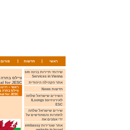
|
|
ראשי
חדשות
פורום
שירותי תיירות בוינה sm
Services in Vienna
nal for JESC
אתר הקהילה היהודית
ראשי
>
חדשות ws
חדשות News
inal for JESC
השירים שישראל שלחה
לאירוויזיוILsongs to
ESC
שירים שישראל שלחה
לתחרות והמחודשים על
ידי אמנים אח
אתר שגרירות embassy
website in Israel