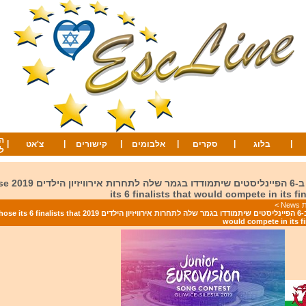
ה
|
|
|
|
|
|
בלוג
סקרים
אלבומים
קישורים
צ'אט
ל
וויילס בחרה ב-
its 6 finalists that would compete in its fi
Ne
>
וויילס בחרה ב-6 הפיינליסטים שיתמודדו בגמר שלה לתחרות אירוויזיון הילדים 2019 that
would compete in its f