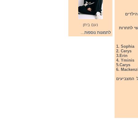
ון הילדים
נעם ביתן
הגמר הוולשי לתחרות
לתמונות נוספות...
1. Sophia
2. Cerys
3.Erin
4. Yminis
5.Carys
6. Mackenz
ל המצביעים