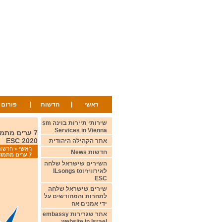
|
|
ראשי
חדשות
פורום
שירותי תיירות בוינה sm
Services in Vienna
ESC 2020
אתר הקהילה היהודית
ראשי
>
חדשות ws
חדשות News
7 ערים מתמודדות באירוח תחרות האירווזיון בהולנד Seven cities are bidding for hosting the ESC 2020
השירים שישראל שלחה
לאירוויזיוILsongs to
ESC
שירים שישראל שלחה
לתחרות והמחודשים על
ידי אמנים אח
אתר שגרירות embassy
website in Israel