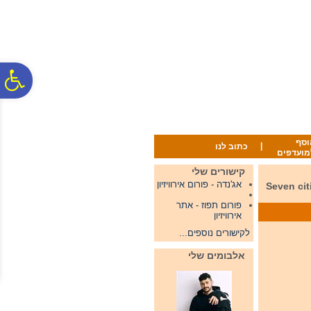
לתפריט
לתוכן
לתפריט
אתר
המרכזי
נגישות
פ
סר
וסף
|
כתוב לנו
מועדפים
נג
קישורים שלי
אג'נדה - פורום אירוויזיון
Seven cities are bid
פורום תפוז - אתר
אירוויזיון
לקישורים נוספים...
אלבומים שלי