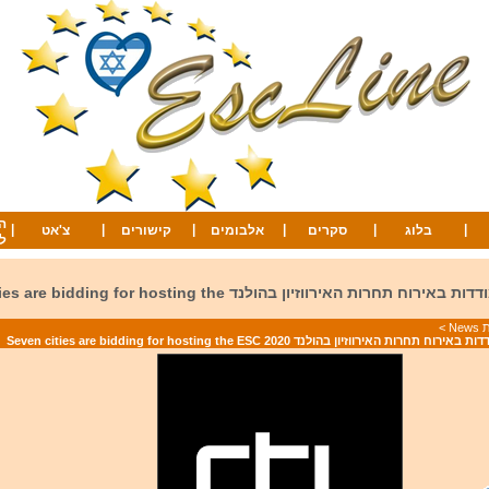
ה
|
|
|
|
|
|
בלוג
סקרים
אלבומים
קישורים
צ'אט
ל
7 ערים מתמודדות באירוח תחרות האירווזיון בהולנד ding for hosting the
Ne
>